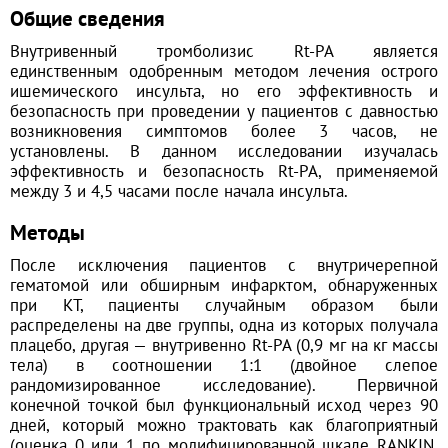
Общие сведения
Внутривенный тромболизис Rt-PA является
единственным одобренным методом лечения острого
ишемического инсульта, но его эффективность и
безопасность при проведении у пациентов с давностью
возникновения симптомов более 3 часов, не
установлены. В данном исследовании изучалась
эффективность и безопасность Rt-PA, применяемой
между 3 и 4,5 часами после начала инсульта.
Методы
После исключения пациентов с внутричерепной
гематомой или обширным инфарктом, обнаруженных
при КТ, пациенты случайным образом были
распределены на две группы, одна из которых получала
плацебо, другая — внутривенно Rt-PA (0,9 мг на кг массы
тела) в соотношении 1:1 (двойное слепое
рандомизированное исследование). Первичной
конечной точкой был функциональный исход через 90
дней, который можно трактовать как благоприятный
(оценка 0 или 1 по модифицированной шкале RANKIN,