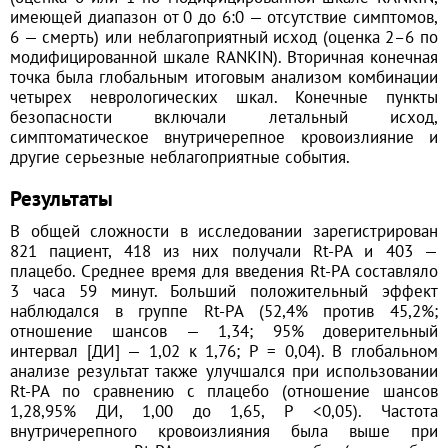
имеющей диапазон от 0 до 6:0 — отсутствие симптомов,
6 — смерть) или неблагоприятный исход (оценка 2–6 по
модифицированной шкале RANKIN). Вторичная конечная
точка была глобальным итоговым анализом комбинации
четырех неврологических шкал. Конечные пункты
безопасности включали летальный исход,
симптоматическое внутричерепное кровоизлияние и
другие серьезные неблагоприятные события.
Результаты
В общей сложности в исследовании зарегистрирован
821 пациент, 418 из них получали Rt-PA и 403 —
плацебо. Среднее время для введения Rt-PA составляло
3 часа 59 минут. Больший положительный эффект
наблюдался в группе Rt-PA (52,4% против 45,2%;
отношение шансов — 1,34; 95% доверительный
интервал [ДИ] — 1,02 к 1,76; Р = 0,04). В глобальном
анализе результат также улучшался при использовании
Rt-PA по сравнению с плацебо (отношение шансов
1,28,95% ДИ, 1,00 до 1,65, Р <0,05). Частота
внутричерепного кровоизлияния была выше при