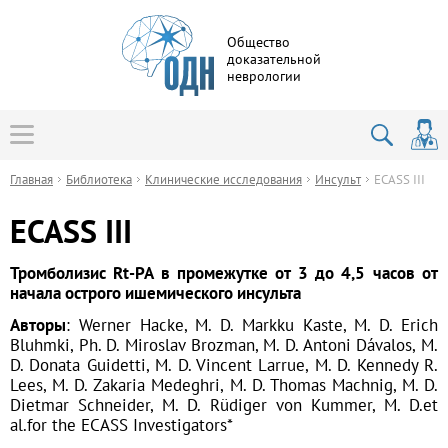
Общество
доказательной
неврологии
Главная
Библиотека
Клинические исследования
Инсульт
ECASS III
ECASS III
Тромболизис Rt-PA в промежутке от 3 до 4,5 часов от
начала острого ишемического инсульта
Авторы
: Werner Hacke, M. D. Markku Kaste, M. D. Erich
Bluhmki, Ph. D. Miroslav Brozman, M. D. Antoni Dávalos, M.
D. Donata Guidetti, M. D. Vincent Larrue, M. D. Kennedy R.
Lees, M. D. Zakaria Medeghri, M. D. Thomas Machnig, M. D.
Dietmar Schneider, M. D. Rüdiger von Kummer, M. D.et
al.for the ECASS Investigators
*